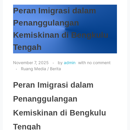
Peran Imigrasi dalam
ADUAN / PENGADUAN
Penanggulangan
Kemiskinan di Bengkulu
Tengah
November 7, 2025
by
admin
with
no comment
Ruang Media / Berita
Peran Imigrasi dalam
Penanggulangan
Kemiskinan di Bengkulu
Tengah