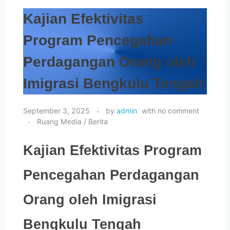
Kajian Efektivitas
ADUAN / PENGADUAN
Program Pencegahan
Perdagangan Orang oleh
Imigrasi Bengkulu Tengah
September 3, 2025
by
admin
with
no comment
Ruang Media / Berita
Kajian Efektivitas Program
Pencegahan Perdagangan
Orang oleh Imigrasi
Bengkulu Tengah