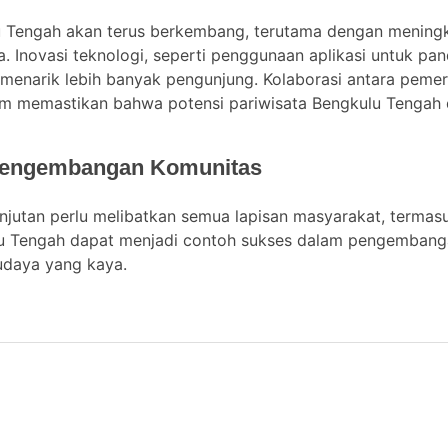
lu Tengah akan terus berkembang, terutama dengan mening
Inovasi teknologi, seperti penggunaan aplikasi untuk pan
 menarik lebih banyak pengunjung. Kolaborasi antara pemer
am memastikan bahwa potensi pariwisata Bengkulu Tengah
 Pengembangan Komunitas
anjutan perlu melibatkan semua lapisan masyarakat, termas
lu Tengah dapat menjadi contoh sukses dalam pengembang
udaya yang kaya.