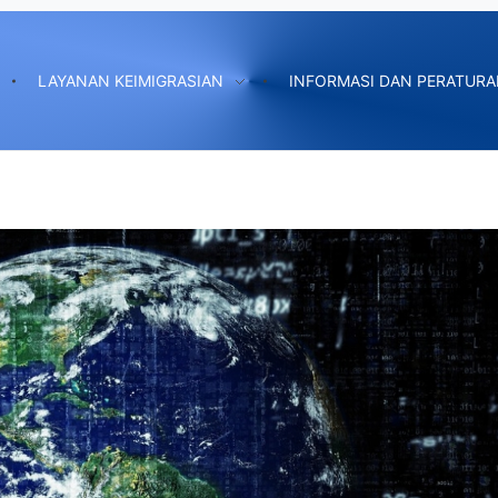
LAYANAN KEIMIGRASIAN
INFORMASI DAN PERATUR