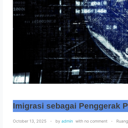
Imigrasi sebagai Penggerak P
October 13, 2025
by
admin
with
no comment
Ruang