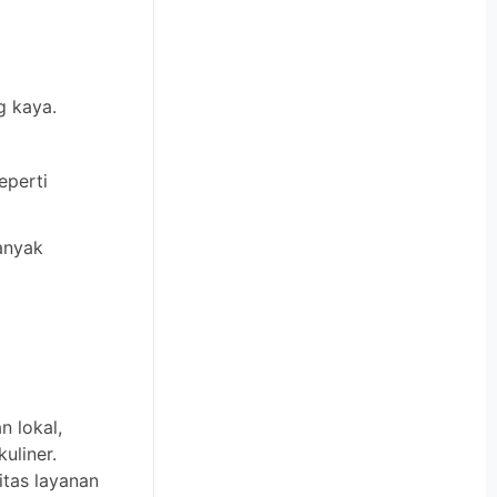
g kaya.
eperti
anyak
n lokal,
uliner.
itas layanan