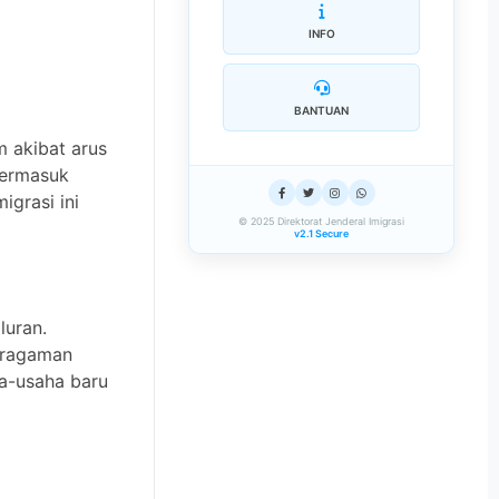
INFO
BANTUAN
m akibat arus
 termasuk
grasi ini
© 2025 Direktorat Jenderal Imigrasi
v2.1 Secure
luran.
keragaman
a-usaha baru