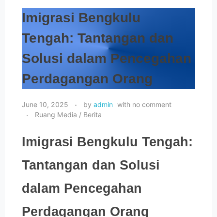
Imigrasi Bengkulu
ADUAN / PENGADUAN
Tengah: Tantangan dan
Solusi dalam Pencegahan
Perdagangan Orang
June 10, 2025
by
admin
with
no comment
Ruang Media / Berita
Imigrasi Bengkulu Tengah:
Tantangan dan Solusi
dalam Pencegahan
Perdagangan Orang